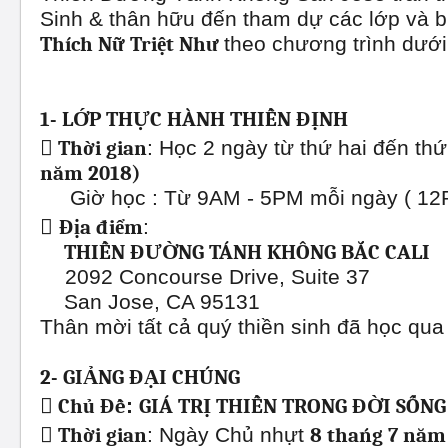
Sinh & thân hữu đến tham dự các lớp và b
Thích Nữ Triệt Như
theo chương trình dưới
1- LỚP THỰC HÀNH THIỀN ĐỊNH

Thời gian
: Học 2 ngày từ thứ hai đến thứ
năm 2018)
Giờ học : Từ 9AM - 5PM mỗi ngày ( 12P

Địa điểm
:
THIỀN ĐƯỜNG TÁNH KHÔNG BẮC CALI
2092 Concourse Drive, Suite 37
San Jose, CA 95131
Thân mời tất cả quý thiền sinh đã học qua
2- GIẢNG ĐẠI CHÚNG

Chủ Đề
:
GIÁ TRỊ THIỀN TRONG ĐỜI SỐNG

Thời gian
: Ngày Chủ nhựt
8 thańg 7 nă