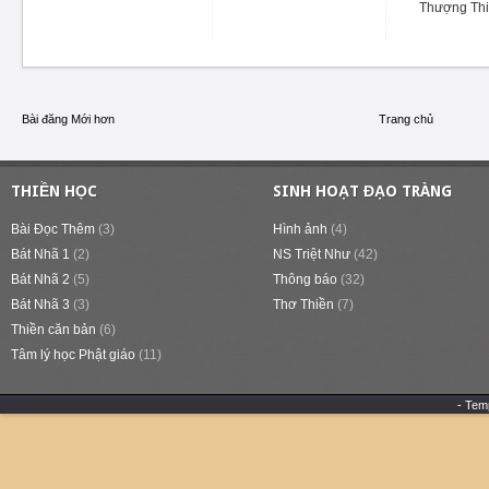
Thượng Thiề
Bài đăng Mới hơn
Trang chủ
THIỀN HỌC
SINH HOẠT ĐẠO TRÀNG
Bài Đọc Thêm
(3)
Hình ảnh
(4)
Bát Nhã 1
(2)
NS Triệt Như
(42)
Bát Nhã 2
(5)
Thông báo
(32)
Bát Nhã 3
(3)
Thơ Thiền
(7)
Thiền căn bản
(6)
Tâm lý học Phật giáo
(11)
- Tem