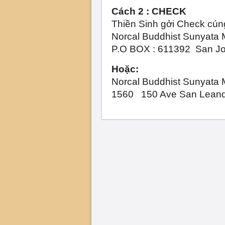
Cách 2 : CHECK
Thiền Sinh gởi Check cún
Norcal Buddhist Sunyata M
P.O BOX : 611392  San J
Hoặc:
Norcal Buddhist Sunyata M
1560   150 Ave San Lean