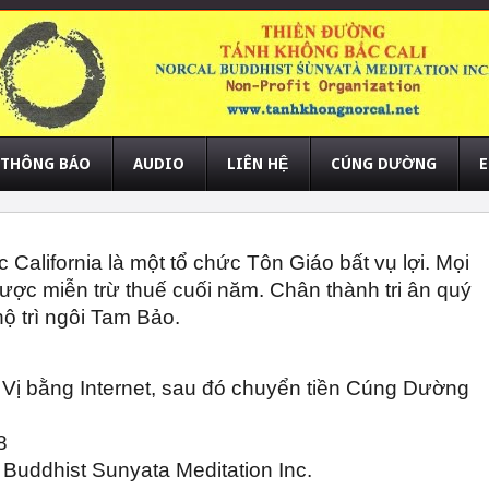
THÔNG BÁO
AUDIO
LIÊN HỆ
CÚNG DƯỜNG
E
alifornia là một tổ chức Tôn Giáo bất vụ lợi. Mọi 
ược miễn trừ thuế cuối năm. Chân thành tri ân quý 
ộ trì ngôi Tam Bảo.
ị bằng Internet, sau đó chuyển tiền Cúng Dường 
8
 Buddhist Sunyata Meditation Inc.