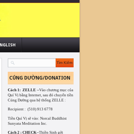
NGLISH
CÚNG DƯỜNG/DONATION
Cách 1:  ZELLE
 --Vào chương mục của 
Quí Vị bằng Internet, sau đó chuyển tiền 
Cúng Dường qua hệ thống ZELLE :
Recipient :  (510) 913 6778 
Tiền Quí Vị sẽ vào: Norcal Buddhist 
Sunyata Meditation Inc.
Cách 2 : CHECK
--Thiền Sinh gởi 