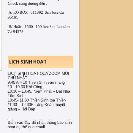
Check cúng dường đến : 
 A/ P.O BOX : 611392  San Jose Ca 
95161 
 B/ Hoặc : 1560   150 Ave San Leandro 
Ca 94578
LỊCH SINH HOẠT
LỊCH SINH HOẠT QUA ZOOM MỔI
CHỦ NHẬT :
9:45 A – 10 Thiền Sinh vào mạng
10 - 10:30 Khí Công
10:30 – 10:45. Niệm Phật – Bát Nhã
Tâm Kinh
10:45- 11:30 Thiền Sinh tọa Thiền
11:30 – 12:30P Tăng Đoàn thuyết
giảng – Hỏi Đáp
Bấm vào đây
để nhận thông báo sinh
hoạt cụ thể qua email.