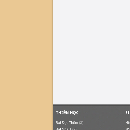
THIỀN HỌC
S
Bài Đọc Thêm
(3)
Hì
Bát Nhã 1
(2)
NS