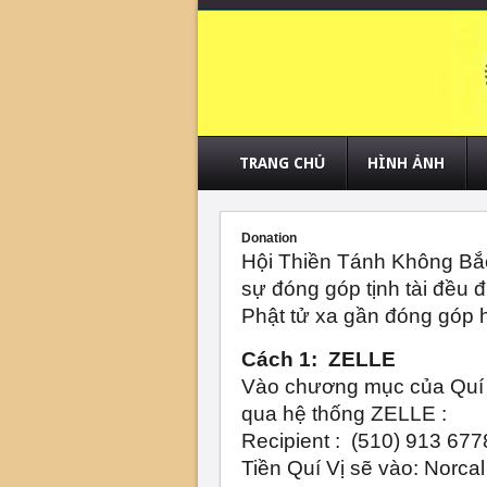
TRANG CHỦ
HÌNH ẢNH
Donation
Hội Thiền Tánh Không Bắc C
sự đóng góp tịnh tài đều đ
Phật tử xa gần đóng góp h
Cách 1:  ZELLE
Vào chương mục của Quí V
qua hệ thống ZELLE :
Recipient :  (510) 913 677
Tiền Quí Vị sẽ vào: Norcal