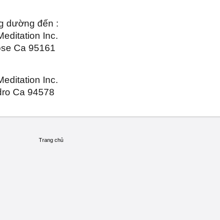
g dường đến :
editation Inc.
ose Ca 95161
editation Inc.
dro Ca 94578
Trang chủ