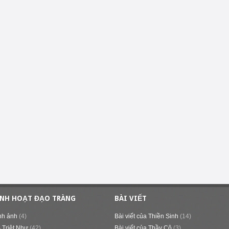
INH HOẠT ĐẠO TRÀNG
BÀI VIẾT
nh ảnh
(4)
Bài viết của Thiền Sinh
(14)
 Triệt Như
(42)
Bài viết của Thầy Cô
(3)