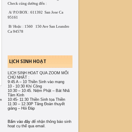
Check cúng dường đến : 
 A/ P.O BOX : 611392  San Jose Ca 
95161 
 B/ Hoặc : 1560   150 Ave San Leandro 
Ca 94578
LỊCH SINH HOẠT
LỊCH SINH HOẠT QUA ZOOM MỔI
CHỦ NHẬT :
9:45 A – 10 Thiền Sinh vào mạng
10 - 10:30 Khí Công
10:30 – 10:45. Niệm Phật – Bát Nhã
Tâm Kinh
10:45- 11:30 Thiền Sinh tọa Thiền
ơn
11:30 – 12:30P Tăng Đoàn thuyết
giảng – Hỏi Đáp
Bấm vào đây
để nhận thông báo sinh
hoạt cụ thể qua email.