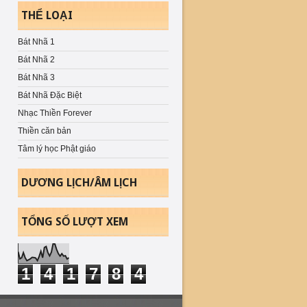
THỂ LOẠI
Bát Nhã 1
Bát Nhã 2
Bát Nhã 3
Bát Nhã Đặc Biệt
Nhạc Thiền Forever
Thiền căn bản
Tâm lý học Phật giáo
DƯƠNG LỊCH/ÂM LỊCH
TỔNG SỐ LƯỢT XEM
1
4
1
7
8
4