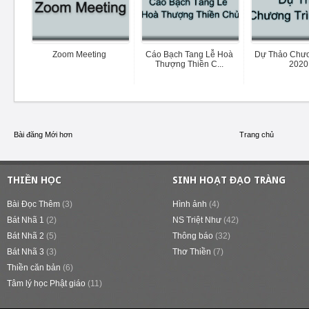
Zoom Meeting
Cáo Bạch Tang Lễ Hoà
Dự Thảo Chươ
Thượng Thiền C...
2020
Bài đăng Mới hơn
Trang chủ
THIỀN HỌC
SINH HOẠT ĐẠO TRÀNG
Bài Đọc Thêm
(3)
Hình ảnh
(4)
Bát Nhã 1
(2)
NS Triệt Như
(42)
Bát Nhã 2
(5)
Thông báo
(32)
Bát Nhã 3
(3)
Thơ Thiền
(7)
Thiền căn bản
(6)
Tâm lý học Phật giáo
(11)