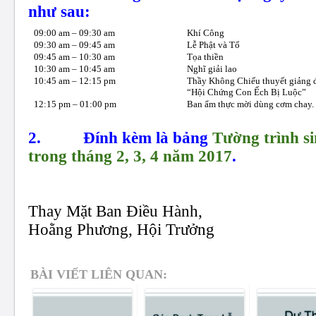
như sau:
09:00 am – 09:30 am
Khí Công
09:30 am –
09:45
am
Lễ Phật và Tổ
09:45
am –
10:
30
am
Tọa thiền
10:
30
am
–
1
0:45
a
m
Nghĩ giải lao
10:45 am
–
12:15 pm
Thầy Không Chiếu thuyết giảng đê
“Hội Chứng Con Ếch Bị Luộc”
12:
15
pm
– 01:
0
0 pm
Ban ẩm thực mời dùng cơm chay
2.
Đính kèm là bảng
Tường trình si
trong tháng 2, 3, 4 năm 2017
.
Thay Mặt Ban Điều Hành,
Hoằng Phương, Hội Trưởng
BÀI VIẾT LIÊN QUAN: