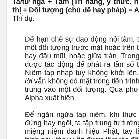
Ta/tự ngã + Tâm (Trí năng, ý thức, 
thị + Đối tượng (chủ đề hay pháp) = 
Thí dụ:
Để hạn chế sự dao động nội tâm, t
một đối tượng trước mặt hoặc trên 
hay đầu mũi, hoặc giữa trán. Trong
được tác động để phát ra tần số t
Niệm tạp nhạp tuy không khởi lê
lời
vẫn không có mặt trong tiến trình 
trung vào một đối tượng. Qua phư
Alpha xuất hiện.
Để ngăn ngừa tạp niệm, khi thực h
đứng hay ngồi, ta tập trung tư tưở
miệng niệm danh hiệu Phật, tay lầ