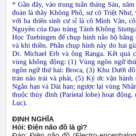
* Gần đây, vào trung tuần tháng Sáu, năm
đoàn là thầy Không Phổ, sư cô Triệt Như,
với ba thiền sinh cư sĩ là cô Minh Vân, 
Nguyên của Đạo tràng Tánh Không Stuttga
Học Tuebingen để chụp hình não bộ bằng
và khi thiền. Phần chụp hình này do hai gi
Dr. Michael Erb và ông Ranga. Kết quả ch
vùng không động: (1) Vùng ngôn ngữ thứ
ngôn ngữ thứ hai: Broca, (3) Khu Dưới đồ
trán não trái và phải, (5) Ký ức vận hàn
Ngắn hạn và Dài hạn; ngược lại vùng Nhận 
thuộc thùy đỉnh (Parietal lobe) hoạt động
Lục).
ĐỊNH NGHĨA
Hỏi: Điện não đồ là gì?
Đáp: Điện não đồ (Electro-encephalo