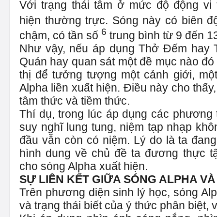
Với trạng thái tâm ở mức độ động vi 
hiện thường trực. Sóng này có biên 
6
chậm, có tần số
trung bình từ 9 đến 13
Như vậy, nếu áp dụng Thở Đếm hay T
Quán hay quan sát một đề mục nào đó t
thị để tưởng tượng một cảnh giới, mộ
Alpha liền xuất hiện. Điều này cho thấy,
tâm thức và tiềm thức.
Thí dụ, trong lúc áp dụng các phương 
suy nghĩ lung tung, niệm tạp nhạp khô
đầu vẫn còn có niệm. Lý do là ta đang
hình dung về chủ đề ta đương thực tậ
cho sóng Alpha xuất hiện.
SỰ LIÊN KẾT GIỮA SÓNG ALPHA VÀ
Trên phương diện sinh lý học, sóng Alp
và trạng thái biết của ý thức phân biệt, v