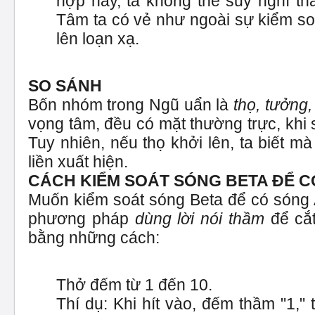
hợp này, ta không thể suy nghĩ th
Tâm ta có vẻ như ngoài sự kiểm so
lên loạn xạ.
SO SÁNH
Bốn nhóm trong Ngũ uẩn là
thọ, tưởng,
vọng tâm, đều có mặt thường trực, khi 
Tuy nhiên, nếu thọ khởi lên, ta biết m
liền xuất hiện.
CÁCH KIỂM SOÁT SÓNG BETA ĐỂ 
Muốn kiểm soát sóng Beta để có sóng A
phương pháp
dùng lời nói thầm
để cắt
bằng những cách:
Thở đếm từ 1 đến 10.
Thí dụ: Khi hít vào, đếm thầm "1,"