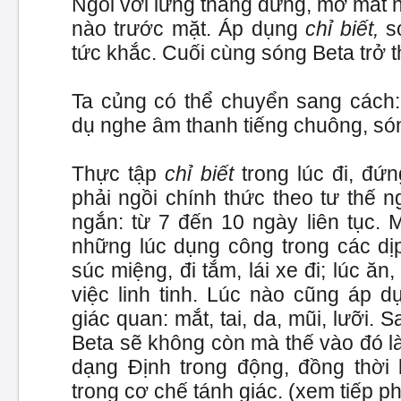
Ngồi với lưng thẳng đứng, mở mắt n
nào trước mặt. Áp dụng
chỉ biết,
só
tức khắc. Cuối cùng sóng Beta trở 
Ta củng có thể chuyển sang cách
dụ nghe âm thanh tiếng chuông, só
Thực tập
chỉ biết
trong lúc đi, đứn
phải ngồi chính thức theo tư thế ng
ngắn: từ 7 đến 10 ngày liên tục. 
những lúc dụng công trong các dịp
súc miệng, đi tắm, lái xe đi; lúc ăn
việc linh tinh. Lúc nào cũng áp 
giác quan: mắt, tai, da, mũi, lưỡi.
Beta sẽ không còn mà thế vào đó l
dạng Định trong động, đồng thời 
trong cơ chế tánh giác. (xem tiếp p