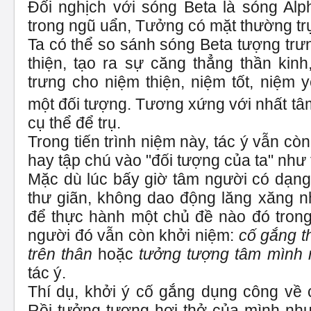
Đối nghịch với sóng Beta là sóng Alp
trong ngũ uẩn, Tưởng có mặt thường tr
Ta có thể so sánh sóng Beta tượng trư
thiện, tạo ra sự căng thẳng thần kin
trưng cho niệm thiện, niệm tốt, niệm y
một đối tượng. Tương xứng với nhất t
cụ thể để trụ.
Trong tiến trình niệm này, tác ý vẫn còn
hay tập chú vào "đối tượng của ta" như 
Mặc dù lúc bấy giờ tâm người có dạng 
thư giãn, không dao động lăng xăng n
để thực hành một chủ đề nào đó trong t
người đó vẫn còn khởi niệm:
cố gắng t
trên thân
hoặc
tưởng tượng tâm mình n
tác ý.
Thí dụ, khởi ý cố gắng dụng công về 
Rồi tưởng tượng hơi thở của mình như 