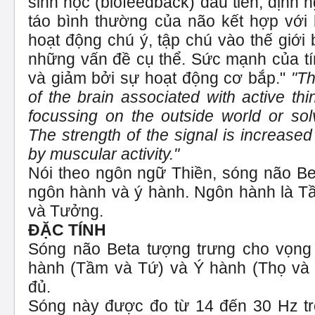
sinh học (biofeedback) đầu tiên, định 
táo bình thường của não kết hợp với
hoạt động chú ý, tập chú vào thế giới 
những vấn đề cụ thể. Sức mạnh của tín
và giảm bởi sự hoạt động cơ bắp."
"T
of the brain associated with active thin
focussing on the outside world or sol
The strength of the signal is increase
by muscular activity."
Nói theo ngôn ngữ Thiền, sóng não Bet
ngôn hành và ý hành. Ngôn hành là T
và Tưởng.
ĐẶC TÍNH
Sóng não Beta tượng trưng cho vọng
hành (Tầm và Tứ) và Ý hành (Thọ và
đủ.
Sóng này được đo từ 14 đến 30 Hz tro