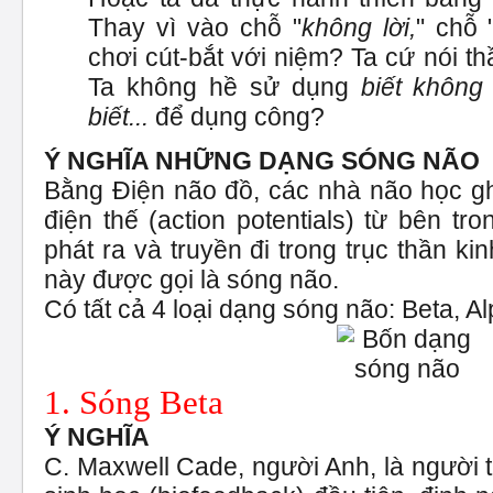
Thay vì vào chỗ "
không lời,
" chỗ 
chơi cút-bắt với niệm? Ta cứ nói th
Ta không hề sử dụng
biết không 
biết...
để dụng công?
Ý NGHĨA NHỮNG DẠNG SÓNG NÃO
Bằng Điện não đồ, các nhà não học g
điện thế (action potentials) từ bên tr
phát ra và truyền đi trong trục thần k
này được gọi là sóng não.
Có tất cả 4 loại dạng sóng não: Beta, Al
1. Sóng Beta
Ý NGHĨA
C. Maxwell Cade, người Anh, là người t