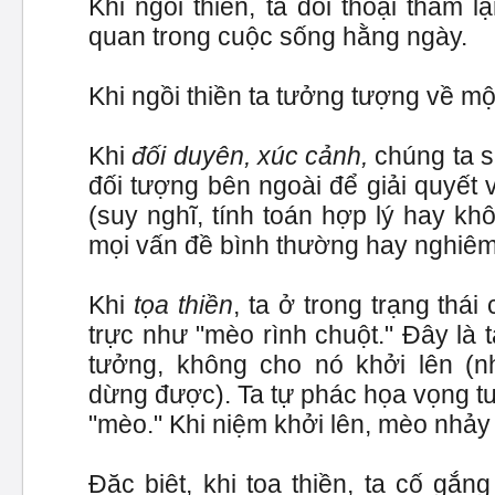
Khi ngồi thiền, ta đối thoại thầm l
quan trong cuộc sống hằng ngày.
Khi ngồi thiền ta tưởng tượng về mộ
Khi
đối duyên, xúc cảnh,
chúng ta s
đối tượng bên ngoài để giải quyết 
(suy nghĩ, tính toán hợp lý hay khô
mọi vấn đề bình thường hay nghiêm
Khi
tọa thiền
, ta ở trong trạng thá
trực như "mèo rình chuột." Đây là
tưởng, không cho nó khởi lên (
dừng được). Ta tự phác họa vọng tưở
"mèo." Khi niệm khởi lên, mèo nhảy 
Đặc biệt, khi tọa thiền, ta cố gắ