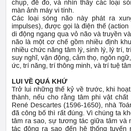
chụp, để đo, và nhìn thấy các loại só
màn ảnh máy vi tính.
Các loại sóng não này phát ra xung
impulses), được gọi là điện thế (action 
di động ngang qua vỏ não và truyền và
não là một cơ chế gồm nhiều định kh
nhiều chức năng tâm lý, sinh lý, lý trí, t
suy nghĩ, vận động, cảm thọ, ngôn ngữ,
ức, trí năng, trí thông minh, và trí tuệ tâm
LUI VỀ QUÁ KHỨ
Trở lui những thế kỷ về trước, khi hoạ
thành, nếu cho rằng tâm phi vật chất
René Descartes (1596-1650), nhà Toán
đã công bố thì rất đúng. Vì chúng ta k
tâm ra sao, sự tương tác giữa tâm và 
tác động ra sao đến hệ thống tuyến nộ