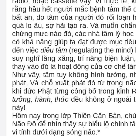
radio, hoặc cassette vậy. Vì thực tế,
rằng hầu hết người mắc bệnh tâm thể 
bất an, do tâm của người đó rối loạn 
quá lo âu, sợ hãi tạo ra. Và muốn chấ
chừng mực nào đó, các nhà tâm lý học 
có khả năng giúp ta đạt được mục tiêu
đến việc
điều tâm
(regulating the mind)
suy nghĩ lăng xăng, trí năng biện luận
thay vào đó là hoạt động của cơ chế tán
Như vậy, tâm tuy không hình tướng, n
phát. Và chỗ xuất phát đó từ trong nã
khi đức Phật từng công bố trong kinh 
tưởng, hành, thức
đều không ở ngoài t
này!
Hôm nay trong lớp Thiền Căn Bản, chún
Não Đồ để nhìn thấy sự biểu lộ chính 
vi tính dưới dạng sóng não.*