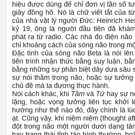
hiệu được dùng để chỉ đơn vị tần số t
giây đồng hồ. Nó là chữ viết tắt của từ
của nhà vật lý người Đức: Heinrich He
kỷ 19, ông là người đầu tiên đã khá
phát ra từ radio. Các nhà đo điện não
chỉ khoảng cách của sóng não trong mộ
Đặc tính của sóng não Beta là nói l
tiến trình nhận thức bằng suy luận, bằ
bằng những sự phân biệt dây dưa sâu s
sự nói thầm trong não, hoặc sự tưởng
chủ đề mà ta đương thực hành.
Nói cách khác, khi
Tầm
và
Tứ
hay sự nó
lặng, hoặc vọng tưởng liên tục khởi l
hướng như thế nào đó, đây chính là lú
ạt. Cũng vậy, khi niệm niệm (thought aft
đột trong não một người dưới dạng tâm
hay trạng thái tỉnh táo bình thường, h