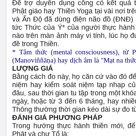
Để trợ duyên dụng công có kết quả t
Phật giáo hay Thiền Yoga tại vài nơi trê
và Ấn Độ đã dùng điện não đồ (ĐNĐ)
tức Thức của Ý* của người thực hành 
nào trên màn ảnh máy vi tính, lúc họ 
đề trong Thiền.
* Tâm thức (mental consciousness), từ 
(Manoviññāṇa) hay dịch âm là "Mạt na thức
LƯỢNG GIÁ
Bằng cách đo này, họ căn cứ vào đó đ
niệm hay kiểm soát niệm tạp nhạp củ
đâu, sau thời gian tu tập trong một khó
ngày, hoặc từ 3 đến 6 tháng, hay nhiề
Thông thường thời gian kéo dài sự đo t
ĐÁNH GIÁ PHƯƠNG PHÁP
Trong hướng thực hành thiền mới, để
Phật và chư Tổ là: